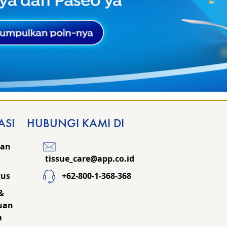
ASI
HUBUNGI KAMI DI
kan
tissue_care@app.co.id
tus
+62-800-1-368-368
&
uan
m