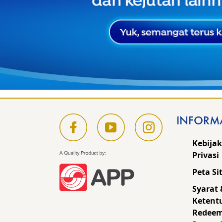
INFORM
Kebija
Privasi
Peta Si
Syarat 
Ketent
Redee