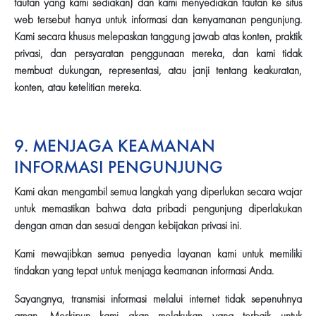
tautan yang kami sediakan) dan kami menyediakan tautan ke situs
web tersebut hanya untuk informasi dan kenyamanan pengunjung.
Kami secara khusus melepaskan tanggung jawab atas konten, praktik
privasi, dan persyaratan penggunaan mereka, dan kami tidak
membuat dukungan, representasi, atau janji tentang keakuratan,
konten, atau ketelitian mereka.
9. MENJAGA KEAMANAN
INFORMASI PENGUNJUNG
Kami akan mengambil semua langkah yang diperlukan secara wajar
untuk memastikan bahwa data pribadi pengunjung diperlakukan
dengan aman dan sesuai dengan kebijakan privasi ini.
Kami mewajibkan semua penyedia layanan kami untuk memiliki
tindakan yang tepat untuk menjaga keamanan informasi Anda.
Sayangnya, transmisi informasi melalui internet tidak sepenuhnya
aman. Meskipun kami akan melakukan yang terbaik untuk