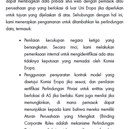
dapat membagikan data pribadi situs web dengan pemasok atau
perusahaan grup yang berlokasi di luar Uni Eropa jika diperlukan
untuk tujuan yang dijelaskan di atas. Sehubungan dengan hal ini,
kami menerapkan pengamanan untuk ditambahkan ke perlindungan
data, termasuk:
Penilaian kecukupan negara ketiga yang
bersangkutan. Secara rinci, kami melakukan
pemeriksaan internal untuk mengidentifikasi ada atau
tidaknya keputusan yang memadai oleh Komisi
Eropa.
Penggunaan persyaratan kontrak model yang
disetujui Komisi Eropa jika sesuai, dan penilaian
sertifikasi Perlindungan Privasi untuk entitas yang
berlokasi di AS jika berlaku. Kami juga menilai jika
memungkinkan, di mana pemasok dapat
menunjukkan kepada kami bahwa mereka memiliki
Aturan Perusahaan yang Mengikat. (Binding
Corporate Rules adalah mekanisme Perlindungan