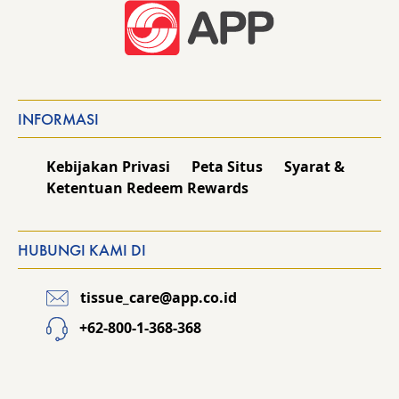
INFORMASI
Kebijakan Privasi
Peta Situs
Syarat &
Ketentuan Redeem Rewards
HUBUNGI KAMI DI
tissue_care@app.co.id
+62-800-1-368-368