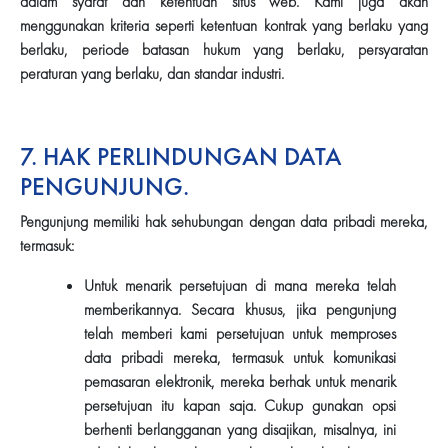
dalam syarat dan ketentuan situs web. Kami juga akan
menggunakan kriteria seperti ketentuan kontrak yang berlaku yang
berlaku, periode batasan hukum yang berlaku, persyaratan
peraturan yang berlaku, dan standar industri.
7. HAK PERLINDUNGAN DATA
PENGUNJUNG.
Pengunjung memiliki hak sehubungan dengan data pribadi mereka,
termasuk:
Untuk menarik persetujuan di mana mereka telah
memberikannya. Secara khusus, jika pengunjung
telah memberi kami persetujuan untuk memproses
data pribadi mereka, termasuk untuk komunikasi
pemasaran elektronik, mereka berhak untuk menarik
persetujuan itu kapan saja. Cukup gunakan opsi
berhenti berlangganan yang disajikan, misalnya, ini