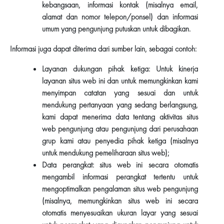
kebangsaan, informasi kontak (misalnya email,
alamat dan nomor telepon/ponsel) dan informasi
umum yang pengunjung putuskan untuk dibagikan.
Informasi juga dapat diterima dari sumber lain, sebagai contoh:
Layanan dukungan pihak ketiga: Untuk kinerja
layanan situs web ini dan untuk memungkinkan kami
menyimpan catatan yang sesuai dan untuk
mendukung pertanyaan yang sedang berlangsung,
kami dapat menerima data tentang aktivitas situs
web pengunjung atau pengunjung dari perusahaan
grup kami atau penyedia pihak ketiga (misalnya
untuk mendukung pemeliharaan situs web);
Data perangkat: situs web ini secara otomatis
mengambil informasi perangkat tertentu untuk
mengoptimalkan pengalaman situs web pengunjung
(misalnya, memungkinkan situs web ini secara
otomatis menyesuaikan ukuran layar yang sesuai