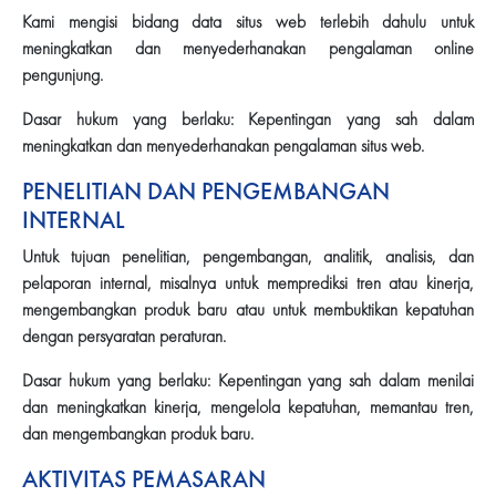
Kami mengisi bidang data situs web terlebih dahulu untuk
meningkatkan dan menyederhanakan pengalaman online
pengunjung.
Dasar hukum yang berlaku: Kepentingan yang sah dalam
meningkatkan dan menyederhanakan pengalaman situs web.
PENELITIAN DAN PENGEMBANGAN
INTERNAL
Untuk tujuan penelitian, pengembangan, analitik, analisis, dan
pelaporan internal, misalnya untuk memprediksi tren atau kinerja,
mengembangkan produk baru atau untuk membuktikan kepatuhan
dengan persyaratan peraturan.
Dasar hukum yang berlaku: Kepentingan yang sah dalam menilai
dan meningkatkan kinerja, mengelola kepatuhan, memantau tren,
dan mengembangkan produk baru.
AKTIVITAS PEMASARAN