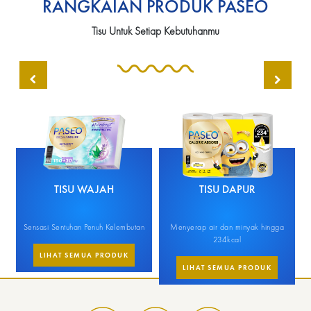
RANGKAIAN PRODUK PASEO
Tisu Untuk Setiap Kebutuhanmu
TISU WAJAH
TISU DAPUR
Sensasi Sentuhan Penuh Kelembutan
Menyerap air dan minyak hingga
M
234kcal
LIHAT SEMUA PRODUK
LIHAT SEMUA PRODUK