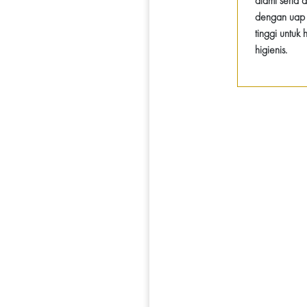
alami serta d
dengan uap 
tinggi untuk 
higienis.