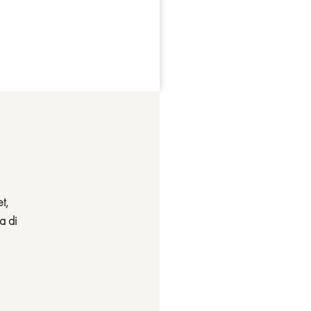
t,
a di