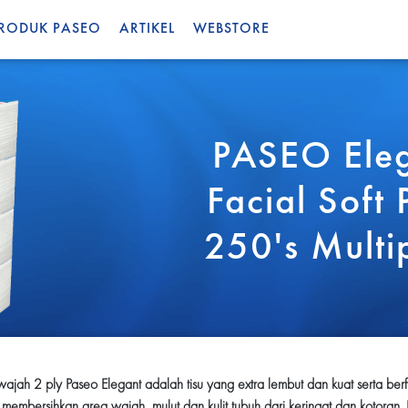
RODUK PASEO
ARTIKEL
WEBSTORE
PASEO Ele
Facial Soft 
250's Multi
 wajah 2 ply Paseo Elegant adalah tisu yang extra lembut dan kuat serta berf
 membersihkan area wajah, mulut dan kulit tubuh dari keringat dan kotoran.