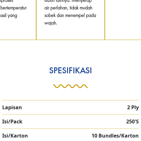
iproses
tubuh lainnya. Menyerap
bertemperatur
air perlahan, tidak mudah
hasil yang
sobek dan menempel pada
wajah.
SPESIFIKASI
Lapisan
2 Ply
Isi/Pack
250'S
Isi/Karton
10 Bundles/Karton