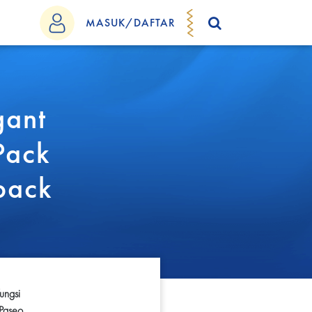
MASUK/DAFTAR
gant
Pack
pack
ungsi
 Paseo