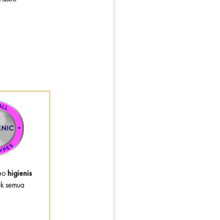
seo
higienis
uk semua