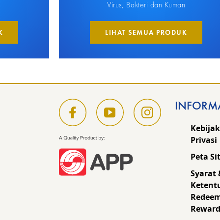
Virus, Bakteri dan Kuman
K
LIHAT SEMUA PRODUK
INFORM
Kebija
Privasi
Peta Si
Syarat 
Ketent
Redee
Reward