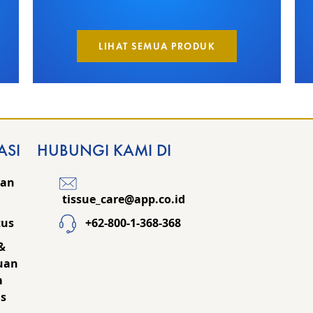
LIHAT SEMUA PRODUK
ASI
HUBUNGI KAMI DI
kan
tissue_care@app.co.id
tus
+62-800-1-368-368
&
uan
m
s