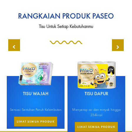
RANGKAIAN PRODUK PASEO
Tisu Untuk Setiap Kebutuhanmu
TISU WAJAH
TISU DAPUR
Sensasi Sentuhan Penuh Kelembutan
Menyerap air dan minyak hingga
M
234kcal
LIHAT SEMUA PRODUK
LIHAT SEMUA PRODUK