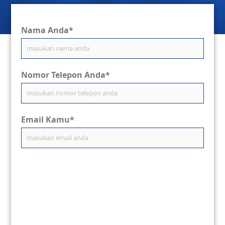
Nama Anda*
Nomor Telepon Anda*
Email Kamu*