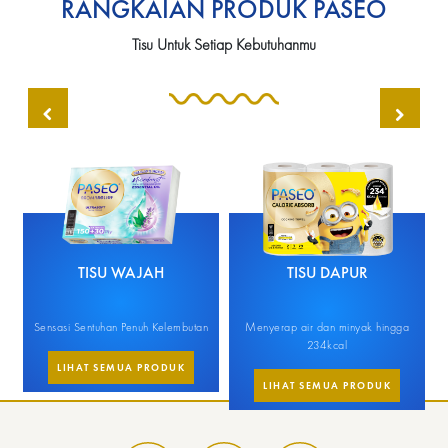
RANGKAIAN PRODUK PASEO
Tisu Untuk Setiap Kebutuhanmu
TISU WAJAH
TISU DAPUR
Sensasi Sentuhan Penuh Kelembutan
Menyerap air dan minyak hingga
M
234kcal
LIHAT SEMUA PRODUK
LIHAT SEMUA PRODUK