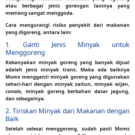
atau berbagai jenis gorengan lainnya yang
memang sangat menggoda.
Cara mengurangi risiko penyakit dari makanan
yang digoreng, antara lain:
1. Ganti Jenis Minyak untuk
Menggoreng
Kebanyakan minyak goreng yang banyak dijual
adalah jenis minyak trans. Maka ada baiknya
Moms mengganti minyak goreng yang digunakan
sehari-hari dengan minyak zaitun, minyak wijen,
canola
, minyak goreng berbahan dasar jagung,
dan sebagainya.
2. Tiriskan Minyak dari Makanan dengan
Baik
Setelah selesai menggoreng, sudah pasti Moms