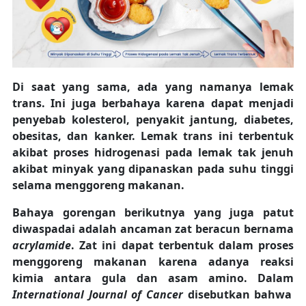
Di saat yang sama, ada yang namanya lemak
trans. Ini juga berbahaya karena dapat menjadi
penyebab kolesterol, penyakit jantung, diabetes,
obesitas, dan kanker. Lemak trans ini terbentuk
akibat proses hidrogenasi pada lemak tak jenuh
akibat minyak yang dipanaskan pada suhu tinggi
selama menggoreng makanan.
Bahaya gorengan berikutnya yang juga patut
diwaspadai adalah ancaman zat beracun bernama
acrylamide
. Zat ini dapat terbentuk dalam proses
menggoreng makanan karena adanya reaksi
kimia antara gula dan asam amino. Dalam
International Journal of Cancer
disebutkan bahwa