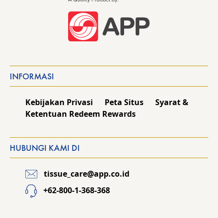
INFORMASI
Kebijakan Privasi
Peta Situs
Syarat &
Ketentuan Redeem Rewards
HUBUNGI KAMI DI
tissue_care@app.co.id
+62-800-1-368-368