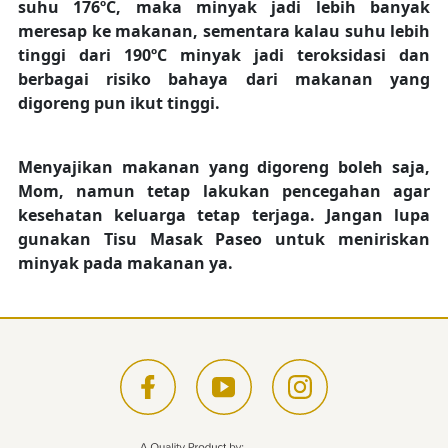
suhu 176ºC, maka minyak jadi lebih banyak
meresap ke makanan, sementara kalau suhu lebih
tinggi dari 190ºC minyak jadi teroksidasi dan
berbagai risiko bahaya dari makanan yang
digoreng pun ikut tinggi.
Menyajikan makanan yang digoreng boleh saja,
Mom, namun tetap lakukan pencegahan agar
kesehatan keluarga tetap terjaga. Jangan lupa
gunakan Tisu Masak Paseo untuk meniriskan
minyak pada makanan ya.