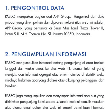
1. PENGONTROL DATA
PASEO merupakan bagian dari APP Group. Pengontrol dari data
pribadi yang dikumpulkan dan diproses melalui situs web ini adalah
APP Group, yang berkantor di Sinar Mas Land Plaza, Tower II,
lantai 5 JI. M.H. Thamrin No. 51 Jakarta 10350, Indonesia.
2. PENGUMPULAN INFORMASI
PASEO mengumpulkan informasi tentang pengunjung di area berikut:
tanggal dan waktu akses ke situs web ini, alamat Internet yang
merujuk, dan informasi agregat atau umum lainnya di statistik web,
misalnya halaman apa yang diakses atau dikunjungi pelanggan, dan
lain-lain.
PASEO juga mengumpulkan dan menyimpan informasi apa pun yang
dikirimkan pengunjung kami secara sukarela melalui formulir masukan
atau alamat email dalam situs web ini, seperti permintaan informasi,