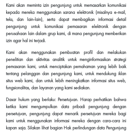
Kami akan meminta izin pengunjung untuk memasarkan komunikasi
kepada mereka menggunakan sarana elektronik (misalnya e-mail,
teks, dan lain-lain), serta dapat membagikan informasi detail
pengunjung untuk komunikasi pemasaran elektronik dengan
perusahaan lain dalam grup kami, di mana pengunjung memberikan
izin agar hal ini terjadi.
Kami akan menggunakan pembuatan profil dan melakukan
penelitian dan aktivitas analitik untuk menginformasikan strategi
pemasaran kami, untuk menciptakan pemahaman yang lebih baik
tentang pelanggan dan pengunjung kami, untuk mendukung iklan
situs web kami, dan untuk lebih meningkatkan informasi situs web,
fungsionalitas, dan layanan yang kami sediakan.
Dasar hukum yang berlaku: Persetujuan. Harap perhatikan bahwa
ketika kami mengumpulkan data pribadi pengunjung dengan
persetujuan, pengunjung dapat menarik persetujuan mereka bagi
kami untuk menggunakan informasi mereka dengan cara-cara ini
kapan saja. Silakan lihat bagian Hak perlindungan data Pengunjung