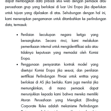
dapat membagikan data pribadi situs web dengan pemasok atau
perusahaan grup yang berlokasi di luar Uni Eropa jika diperlukan
untuk tujuan yang dijelaskan di atas. Sehubungan dengan hal ini,
kami menerapkan pengamanan untuk ditambahkan ke perlindungan
data, termasuk:
Penilaian kecukupan negara ketiga yang
bersangkutan. Secara rinci, kami melakukan
pemeriksaan internal untuk mengidentifikasi ada atau
tidaknya keputusan yang memadai oleh Komisi
Eropa.
Penggunaan persyaratan kontrak model yang
disetujui Komisi Eropa jika sesuai, dan penilaian
sertifikasi Perlindungan Privasi untuk entitas yang
berlokasi di AS jika berlaku. Kami juga menilai jika
memungkinkan, di mana pemasok dapat
menunjukkan kepada kami bahwa mereka memiliki
Aturan Perusahaan yang Mengikat. (Binding
Corporate Rules adalah mekanisme Perlindungan