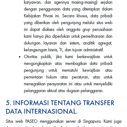
karyawan, dan agennya masing-masing) sejalan
dengan penggunaan data yang ditetapkan dalam
Kebijakan Privasi ini. Secara khusus, data pribadi
yang diberikan oleh pengunjung melalui situs web
ini dapat diakses oleh anggota grup perusahaan
kami hanya jika diperlukan untuk pemeliharaan dan
dukungan layanan dan sistem, analitik agregat,
kelangsungan bisnis, TI, dan tujuan administratif.
Otoritas publik, jika kami berkewajiban untuk
mengungkapkan atau membagikan data pribadi
pengunjung untuk mematuhi kewajiban atau
permintaan hukum atau peraturan, atau untuk
menegakkan persyaratan ini atau untuk menyelidiki
pelanggaran aktual atau dugaan pelanggaran.
5. INFORMASI TENTANG TRANSFER
DATA INTERNASIONAL.
Situs web PASEO menggunakan server di Singapura. Kami juga