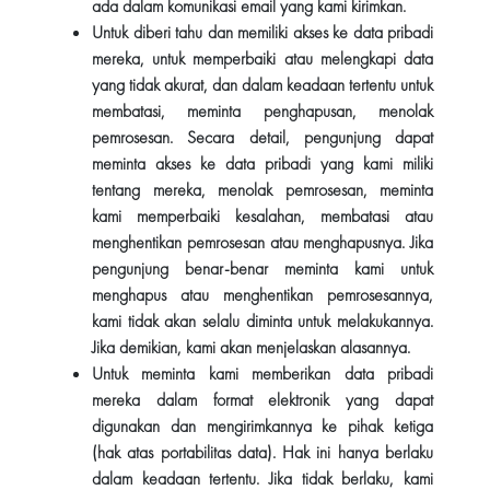
ada dalam komunikasi email yang kami kirimkan.
Untuk diberi tahu dan memiliki akses ke data pribadi
mereka, untuk memperbaiki atau melengkapi data
yang tidak akurat, dan dalam keadaan tertentu untuk
membatasi, meminta penghapusan, menolak
pemrosesan. Secara detail, pengunjung dapat
meminta akses ke data pribadi yang kami miliki
tentang mereka, menolak pemrosesan, meminta
kami memperbaiki kesalahan, membatasi atau
menghentikan pemrosesan atau menghapusnya. Jika
pengunjung benar-benar meminta kami untuk
menghapus atau menghentikan pemrosesannya,
kami tidak akan selalu diminta untuk melakukannya.
Jika demikian, kami akan menjelaskan alasannya.
Untuk meminta kami memberikan data pribadi
mereka dalam format elektronik yang dapat
digunakan dan mengirimkannya ke pihak ketiga
(hak atas portabilitas data). Hak ini hanya berlaku
dalam keadaan tertentu. Jika tidak berlaku, kami