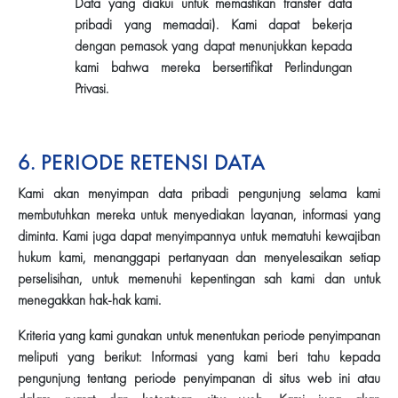
Data yang diakui untuk memastikan transfer data
pribadi yang memadai). Kami dapat bekerja
dengan pemasok yang dapat menunjukkan kepada
kami bahwa mereka bersertifikat Perlindungan
Privasi.
6. PERIODE RETENSI DATA
Kami akan menyimpan data pribadi pengunjung selama kami
membutuhkan mereka untuk menyediakan layanan, informasi yang
diminta. Kami juga dapat menyimpannya untuk mematuhi kewajiban
hukum kami, menanggapi pertanyaan dan menyelesaikan setiap
perselisihan, untuk memenuhi kepentingan sah kami dan untuk
menegakkan hak-hak kami.
Kriteria yang kami gunakan untuk menentukan periode penyimpanan
meliputi yang berikut: Informasi yang kami beri tahu kepada
pengunjung tentang periode penyimpanan di situs web ini atau