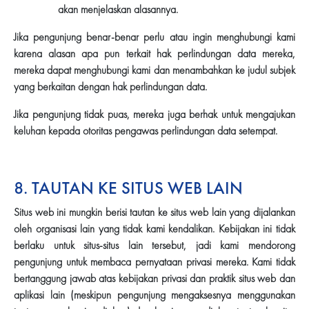
akan menjelaskan alasannya.
Jika pengunjung benar-benar perlu atau ingin menghubungi kami
karena alasan apa pun terkait hak perlindungan data mereka,
mereka dapat menghubungi kami dan menambahkan ke judul subjek
yang berkaitan dengan hak perlindungan data.
Jika pengunjung tidak puas, mereka juga berhak untuk mengajukan
keluhan kepada otoritas pengawas perlindungan data setempat.
8. TAUTAN KE SITUS WEB LAIN
Situs web ini mungkin berisi tautan ke situs web lain yang dijalankan
oleh organisasi lain yang tidak kami kendalikan. Kebijakan ini tidak
berlaku untuk situs-situs lain tersebut, jadi kami mendorong
pengunjung untuk membaca pernyataan privasi mereka. Kami tidak
bertanggung jawab atas kebijakan privasi dan praktik situs web dan
aplikasi lain (meskipun pengunjung mengaksesnya menggunakan