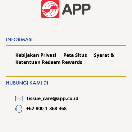
INFORMASI
Kebijakan Privasi
Peta Situs
Syarat &
Ketentuan Redeem Rewards
HUBUNGI KAMI DI
tissue_care@app.co.id
+62-800-1-368-368