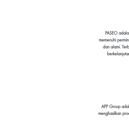
PASEO adalah 
memenuhi perminta
dan alami. Terb
berkelanjut
APP Group adal
menghasilkan prod