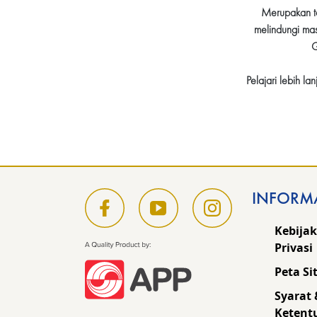
Merupakan ta
melindungi mas
G
Pelajari lebih l
INFORM
Kebija
Privasi
Peta Si
Syarat 
Ketent