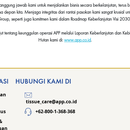
nggung jawab kami untuk menjalankan bisnis secara berkelanjutan, terus b
a depan kita. Menjaga integritas dari rantai pasokan kami sangat krusial un
roup, seperti juga komitmen kami dalam Roadmap Keberlanjutan Visi 203
anjut tentang keunggulan operasi APP melalui Laporan Keberlanjutan dan Keb
Hutan kami di:
www.app.co.id
.
ASI
HUBUNGI KAMI DI
kan
tissue_care@app.co.id
tus
+62-800-1-368-368
&
uan