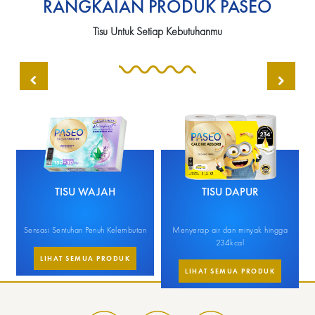
RANGKAIAN PRODUK PASEO
Tisu Untuk Setiap Kebutuhanmu
TISU WAJAH
TISU DAPUR
Sensasi Sentuhan Penuh Kelembutan
Menyerap air dan minyak hingga
M
234kcal
LIHAT SEMUA PRODUK
LIHAT SEMUA PRODUK