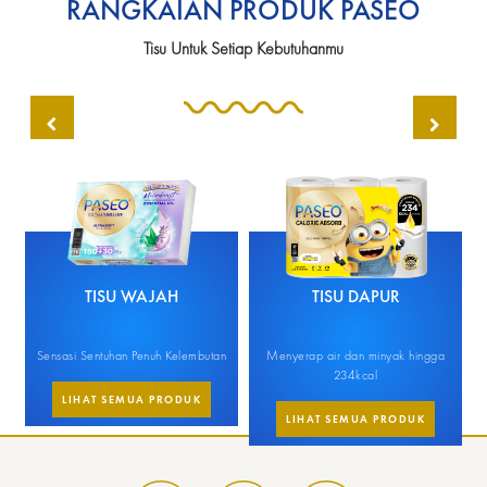
RANGKAIAN PRODUK PASEO
Tisu Untuk Setiap Kebutuhanmu
TISU WAJAH
TISU DAPUR
Sensasi Sentuhan Penuh Kelembutan
Menyerap air dan minyak hingga
M
234kcal
LIHAT SEMUA PRODUK
LIHAT SEMUA PRODUK