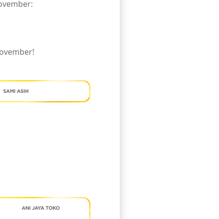
November:
November!